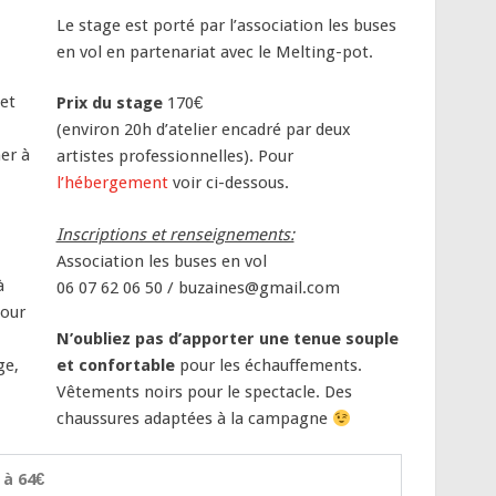
Le stage est porté par l’association les buses
en vol en partenariat avec le Melting-pot.
 et
Prix du stage
170€
(environ 20h d’atelier encadré par deux
er à
artistes professionnelles). Pour
l’hébergement
voir ci-dessous.
Inscriptions et renseignements:
Association les buses en vol
à
06 07 62 06 50 /
buzaines@gmail.com
pour
N’oubliez pas d’apporter une tenue souple
ge,
et confortable
pour les échauffements.
Vêtements noirs pour le spectacle. Des
chaussures adaptées à la campagne
 à 64€