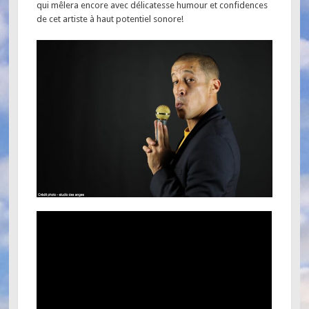
qui mêlera encore avec délicatesse humour et confidences
de cet artiste à haut potentiel sonore!